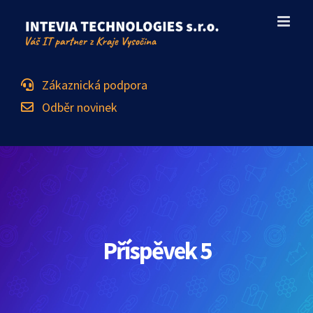
Skip
to
content
Zákaznická podpora
Odběr novinek
Příspěvek 5