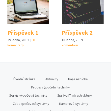
Příspěvek 1
Příspěvek 2
19 ledna, 2019
|
0
18 ledna, 2019
|
0
komentářů
komentářů
Úvodní stránka
Aktuality
Naše nabídka
Prodej výpočetní techniky
Servis výpočetní techniky
Správa IT infrastruktury
Zabezpečovací systémy
Kamerové systémy