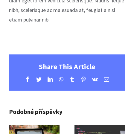
diam eget lorem vehicula scelerisque. Mauris neque
nibh, scelerisque ac malesuada at, feugiat a nisl
etiam pulvinar nib.
Share This Article
Facebook
Twitter
LinkedIn
WhatsApp
Tumblr
Pinterest
Vk
E-
mail
Podobné příspěvky