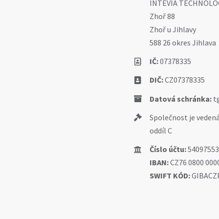
INTEVIA TECHNOLOGI
Zhoř 88
Zhoř u Jihlavy
588 26 okres Jihlava
IČ:
07378335
DIČ:
CZ07378335
Datová schránka:
t
Společnost je veden
oddíl C
Číslo účtu:
54097553
IBAN:
CZ76 0800 000
SWIFT KÓD:
GIBACZ