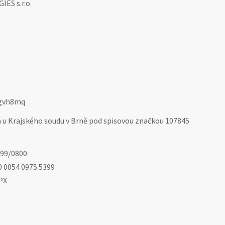
ES s.r.o.
gvh8mq
á u Krajského soudu v Brně pod spisovou značkou 107845
99/0800
0 0054 0975 5399
PX