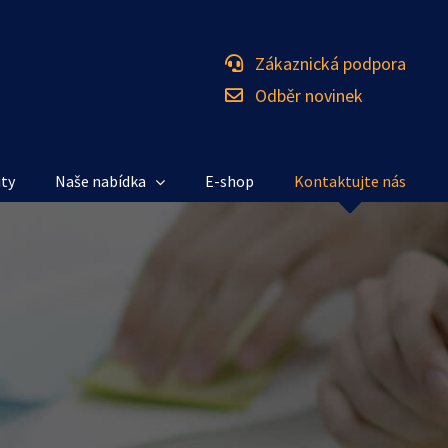
Zákaznická podpora
Odběr novinek
ity
Naše nabídka
E-shop
Kontaktujte nás